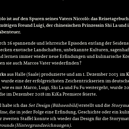
lo ist auf den Spuren seines Vaters Niccol
ò: das Reisetagebuch
ütigen Freund Luigi, der chinesischen Prinzessin Shi La und 
Abenteuer.
rch 26 spannende und lehrreiche Episoden entlang der Seiden
ecken exotische Landschaften, unbekannte Kulturen, sagenhaf
nd lernen immer wieder neue Erfindungen und kulinarische Kös
en sie auch Marcos Vater wiederfinden?
rks
aus Halle (Saale) produzierte und am 1. Dezember 2013 im
K
e wurde eine der erfolgreichsten Zeichentrickserien im deutsc
, wie es mit Marco, Luigi, Shi La und Fu Fu weitergeht, wurde 2
, die im Dezember 2018 im KiKa Premiere feierte.
el habe ich das
Set Design (Bühnenbild)
erstellt und die
Storyma
ilme
, die in jeder Folge eine Erfindung, Geschichte oder ein kul
er zweiten Staffel konnte ich wieder das Design für die Storym
rounds (Hintergrundzeichnungen)
.