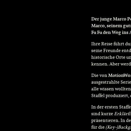
Der junge Marco Po
Marco, seinem gutm
Fu Fu den Weg ins 
Ihre
Reise führt du
seine Freunde entd
historische Orte u
kennen. Aber werd
Die von
MotionWo
ausgestrahlte Seri
alle wissen wollten
Staffel produziert
In der ersten Staff
sind kurze
Erklärf
präsentieren. In d
für die
(Key-)Backg